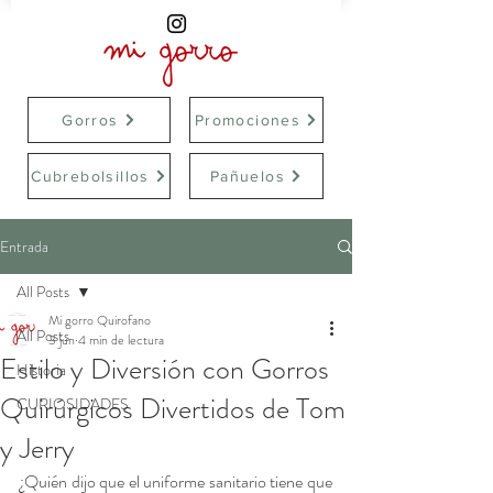
Gorros
Promociones
Cubrebolsillos
Pañuelos
Entrada
All Posts
Mi gorro Quirofano
All Posts
3 jun
4 min de lectura
Estilo y Diversión con Gorros
Historia
Quirúrgicos Divertidos de Tom
CURIOSIDADES
y Jerry
¿Quién dijo que el uniforme sanitario tiene que 