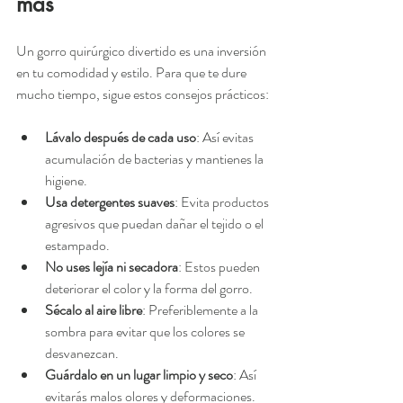
más
Un gorro quirúrgico divertido es una inversión 
en tu comodidad y estilo. Para que te dure 
mucho tiempo, sigue estos consejos prácticos:
Lávalo después de cada uso
: Así evitas 
acumulación de bacterias y mantienes la 
higiene.
Usa detergentes suaves
: Evita productos 
agresivos que puedan dañar el tejido o el 
estampado.
No uses lejía ni secadora
: Estos pueden 
deteriorar el color y la forma del gorro.
Sécalo al aire libre
: Preferiblemente a la 
sombra para evitar que los colores se 
desvanezcan.
Guárdalo en un lugar limpio y seco
: Así 
evitarás malos olores y deformaciones.