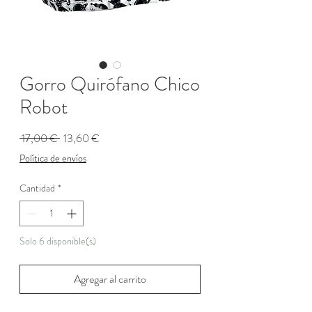
Gorro Quirófano Chico
Robot
Precio
Precio
 17,00 € 
13,60 €
de
Política de envíos
oferta
Cantidad
*
Solo 6 disponible(s)
Agregar al carrito