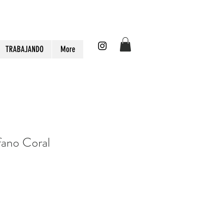
TRABAJANDO
More
fano Coral