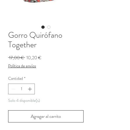
Gorro Quirófano
Together
Precio
Precio
 17,00 € 
10,20 €
de
Política de envíos
oferta
Cantidad
*
Solo 4 disponible(s)
Agregar al carrito