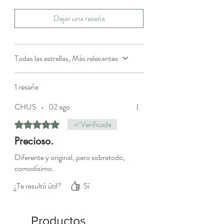
Dejar una reseña
Todas las estrellas, Más relevantes
1 reseña
CHUS
•
02 ago
Verificada
Obtuvo 5 de 5 estrellas.
Precioso.
Diferente y original, pero sobretodo,
comodísimo.
¿Te resultó útil?
Sí
Productos