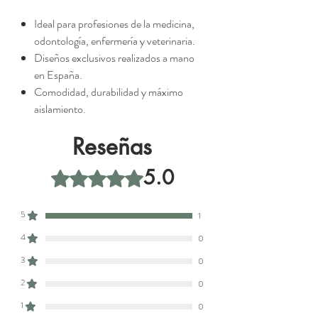
Ideal para profesiones de la medicina,
odontología, enfermería y veterinaria.
Diseños exclusivos realizados a mano
en España.
Comodidad, durabilidad y máximo
aislamiento.
Reseñas
5.0
Obtuvo 5 de 5 estrellas.
5
1
4
0
3
0
2
0
1
0