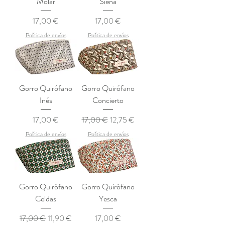
Molar
Siena
Precio
Precio
17,00 €
17,00 €
Política de envíos
Política de envíos
Gorro Quirófano
Gorro Quirófano
Inés
Concierto
Precio
Precio
Precio de oferta
17,00 €
17,00 €
12,75 €
Política de envíos
Política de envíos
Gorro Quirófano
Gorro Quirófano
Celdas
Yesca
Precio
Precio de oferta
Precio
17,00 €
11,90 €
17,00 €