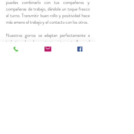
puedes combinarlo con tus compañeros y
compañeras de trabajo, dándole un toque fresco
al turno. Transmitir buen rollo y positividad hace
más ameno el trabajo y el contacto con los otros.
Nuestros gorros se adaptan perfectamente a
todo tipo de cabezas, tanto si te gusta llevar el
pelo largo como corto. Los gorros sanitarios
reutilizables son la mejor idea para tu entorno
laboral. ¿Por qué no darle una vuelta al día a día?
Tanto si trabajas en una consulta, como en
quirófano.
Un gorro quirófano personalizado
siempre será la mejor seña de identidad para ti.
Busca entre nuestra gran variedad el patrón que
más se adapte a ti y a aquello que quieres
transmitir, tanto a tus compañeros como a tus
pacientes.
Gorros de quirófano
personalizados, un