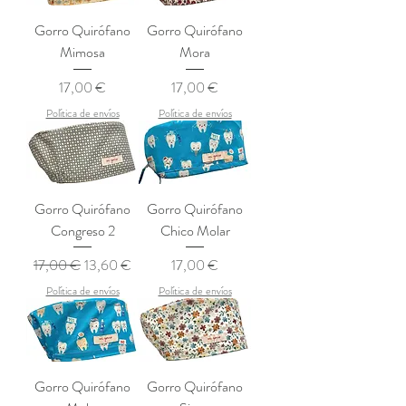
Gorro Quirófano
Gorro Quirófano
Mimosa
Mora
Precio
Precio
17,00 €
17,00 €
Política de envíos
Política de envíos
Gorro Quirófano
Gorro Quirófano
Congreso 2
Chico Molar
Precio
Precio de oferta
Precio
17,00 €
13,60 €
17,00 €
Política de envíos
Política de envíos
Gorro Quirófano
Gorro Quirófano