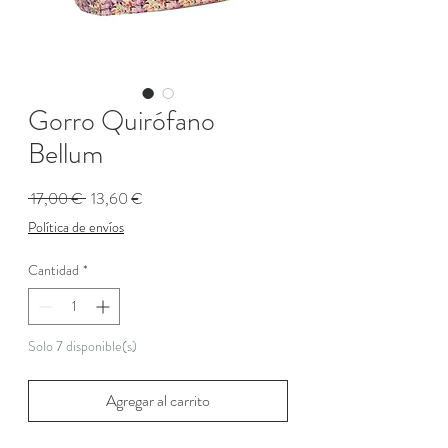
Gorro Quirófano
Bellum
Precio
Precio
 17,00 € 
13,60 €
de
Política de envíos
oferta
Cantidad
*
Solo 7 disponible(s)
Agregar al carrito