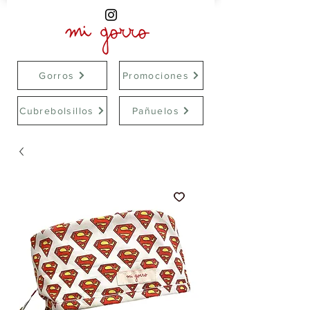
Gorros
Promociones
Cubrebolsillos
Pañuelos