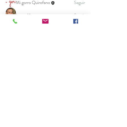
Mi gorro Quirofano
Seguir
Lucas Morea
Seguir
Atharva Inamke07
Seguir
Akash Tyagi
Seguir
Ver todo Amigos (12)
Gorros
sanitarios