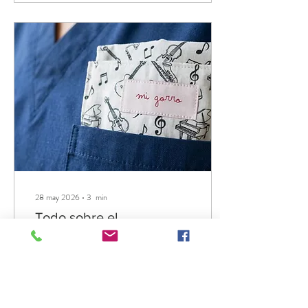
aportan estilo, sino también un
toque de alegría y personalidad
a tu día a día laboral. ¿Te animas
a descubrirlo? ¿Por qué elegir
gorros quirúrgicos divertidos?
Los gorros quirúrgicos son una
pieza esencial para...
28 may 2026
∙
3
min
Todo sobre el
salvabolsillos para
enfermera
¿Qué es un salvabolsillos para
enfermera? Un salvabolsillos
para enfermería es un
accesorio diseñado para